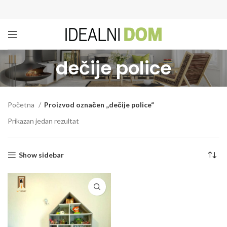
dečije police
Početna
Proizvod označen „dečije police“
Prikazan jedan rezultat
Show sidebar