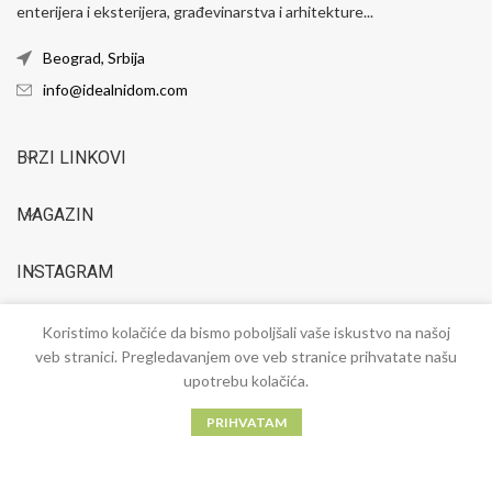
enterijera i eksterijera, građevinarstva i arhitekture...
Beograd, Srbija
info@idealnidom.com
BRZI LINKOVI
MAGAZIN
INSTAGRAM
Koristimo kolačiće da bismo poboljšali vaše iskustvo na našoj
veb stranici. Pregledavanjem ove veb stranice prihvatate našu
IdealniDom.com
2023 ANUBIS Reklamna agencija. Sva prava zadržana. Svako
kopiranje sadržaja bez dozvole je kažnjivo po zakonu.
upotrebu kolačića.
PRIHVATAM
Meni
Proizvodi
Magazin
Početna